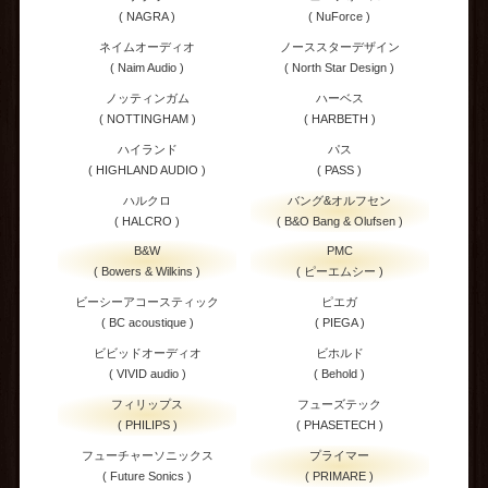
( NAGRA )
( NuForce )
ネイムオーディオ
ノーススターデザイン
( Naim Audio )
( North Star Design )
ノッティンガム
ハーベス
( NOTTINGHAM )
( HARBETH )
ハイランド
パス
( HIGHLAND AUDIO )
( PASS )
ハルクロ
バング&オルフセン
( HALCRO )
( B&O Bang & Olufsen )
B&W
PMC
( Bowers & Wilkins )
( ピーエムシー )
ビーシーアコースティック
ピエガ
( BC acoustique )
( PIEGA )
ビビッドオーディオ
ビホルド
( VIVID audio )
( Behold )
フィリップス
フューズテック
( PHILIPS )
( PHASETECH )
フューチャーソニックス
プライマー
( Future Sonics )
( PRIMARE )