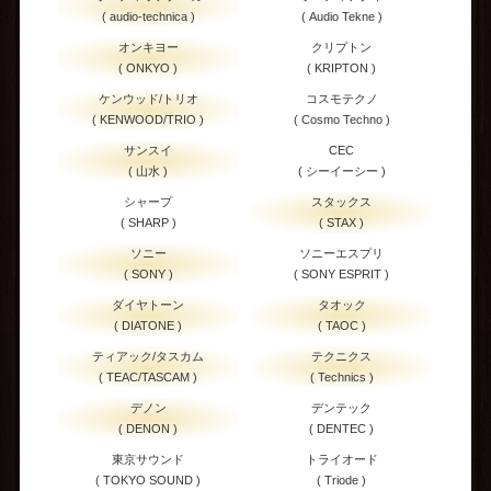
( audio-technica )
( Audio Tekne )
オンキヨー
クリプトン
( ONKYO )
( KRIPTON )
ケンウッド/トリオ
コスモテクノ
( KENWOOD/TRIO )
( Cosmo Techno )
サンスイ
CEC
( 山水 )
( シーイーシー )
シャープ
スタックス
( SHARP )
( STAX )
ソニー
ソニーエスプリ
( SONY )
( SONY ESPRIT )
ダイヤトーン
タオック
( DIATONE )
( TAOC )
ティアック/タスカム
テクニクス
( TEAC/TASCAM )
( Technics )
デノン
デンテック
( DENON )
( DENTEC )
東京サウンド
トライオード
( TOKYO SOUND )
( Triode )