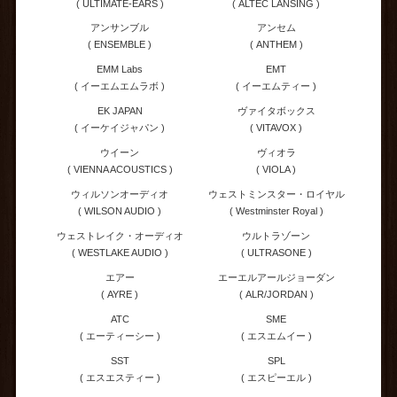
( ULTIMATE-EARS )
( ALTEC LANSING )
アンサンブル
アンセム
( ENSEMBLE )
( ANTHEM )
EMM Labs
EMT
( イーエムエムラボ )
( イーエムティー )
EK JAPAN
ヴァイタボックス
( イーケイジャパン )
( VITAVOX )
ウイーン
ヴィオラ
( VIENNA ACOUSTICS )
( VIOLA )
ウィルソンオーディオ
ウェストミンスター・ロイヤル
( WILSON AUDIO )
( Westminster Royal )
ウェストレイク・オーディオ
ウルトラゾーン
( WESTLAKE AUDIO )
( ULTRASONE )
エアー
エーエルアールジョーダン
( AYRE )
( ALR/JORDAN )
ATC
SME
( エーティーシー )
( エスエムイー )
SST
SPL
( エスエスティー )
( エスピーエル )