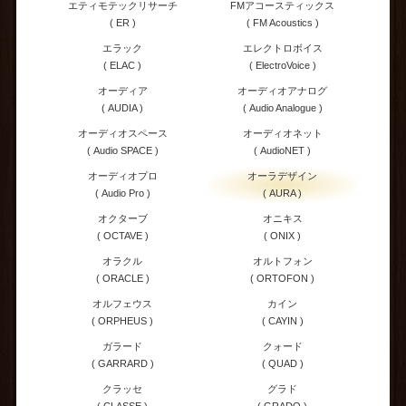
エティモテックリサーチ
FMアコースティックス
( ER )
( FM Acoustics )
エラック
エレクトロボイス
( ELAC )
( ElectroVoice )
オーディア
オーディオアナログ
( AUDIA )
( Audio Analogue )
オーディオスペース
オーディオネット
( Audio SPACE )
( AudioNET )
オーディオプロ
オーラデザイン
( Audio Pro )
( AURA )
オクターブ
オニキス
( OCTAVE )
( ONIX )
オラクル
オルトフォン
( ORACLE )
( ORTOFON )
オルフェウス
カイン
( ORPHEUS )
( CAYIN )
ガラード
クォード
( GARRARD )
( QUAD )
クラッセ
グラド
( CLASSE )
( GRADO )