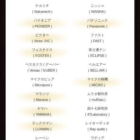
ナカミチ
ニッシャ
( Nakamichi )
( NISSHA )
パイオニア
パナソニック
( PIONEER )
( Panasonic )
ビクター
ファスト
( Victor JVC )
( FAST )
フォステクス
富士通テン
( FOSTEX )
( ECLIPSE )
ベスタクス / グーバー
ベルエアー
( Vestax / GUBER )
( BELL AIR )
マイクロピュア
マイクロ精機
( Micropure )
( MICRO )
マランツ
ムラタ製作所
( Marantz )
( muRata )
ヤマハ
四十七研究所
( YAMAHA )
( 47Laboratory )
ラックスマン
レイオーディオ
( LUXMAN )
( Ray audio )
レーベン
ワディア