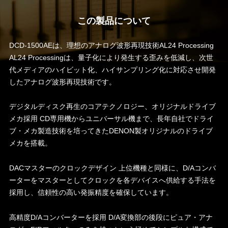
この製品について
DCD-1500AEは、理想のアナログ波形再現技術AL24 Processing
AL24 Processingは、量子化により発生する歪みを低減し、次世
代メディアのハイビット化、ハイサンプリング化に対応させ開発
したアナログ波形再現技術です。
デジタルディスク再生のコアテクノロジー、オリジナルドライブ
メカ採用 CD専用機からユニバーサル機まで、長年自社でドライ
ブ・メカ製造技術を培ってきたDENON製オリジナルのドライブ
メカを搭載。
DACマスターのクロックデザイン 上位機種と同様に、D/Aコンバ
ーターをマスターとしてクロックを各デバイスへ供給する手法を
採用し、信頼性の高い発振精度を確保しています。
高精度D/Aコンバーターを採用 D/A変換部の後段にピュア・アナ