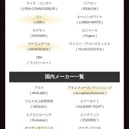
ライラ・コニサー
リアロン
( LYRA-CONNOISSEUR )
( REALON )
リン
ルーメンホワイト
( LINN )
( LUMEN WHITE )
ロクサン
ロジャース
( ROKSAN )
( Rogers )
ワーフェデール
ワイジー・アコースティクス
( WHAFEDALE )
( YG ACOUSTICS )
YBA
( ワイビーエー )
国内メーカー一覧
アカイ
アキュフェーズ／ケンソニック
( AKAI A&D )
( Accuphase/kensonic )
ウエスギ上杉研究所
エアータイト
( UESUGI )
( A＆M AIR TIGHT )
エクスクルーシヴ
エソテリック
( Exclusive )
( ESOERIC )
オーディオテクニカ
オーディテクネ