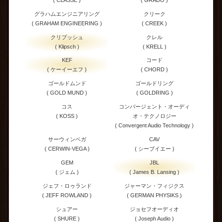
グラハムエンジニアリング
クリーク
( GRAHAM ENGINEERING )
( CREEK )
クリプッシュ
クレル
( Klipsch )
( KRELL )
KEF
コード
( ケーイーエフ )
( CHORD )
ゴールドムンド
ゴールドリング
( GOLD MUND )
( GOLDRING )
コス
コンバージェント・オーディ
( KOSS )
オ・テクノロジー
( Convergent Audio Technology )
サーウィンベガ
CAV
( CERWIN-VEGA )
( シーブイエー )
GEM
JBL
( ジェム )
( James B. Lansing )
ジェフ・ロゥランド
ジャーマン・フィジクス
( JEFF ROWLAND )
( GERMAN PHYSIKS )
シュアー
ジョセフオーディオ
( SHURE )
( Joseph Audio )