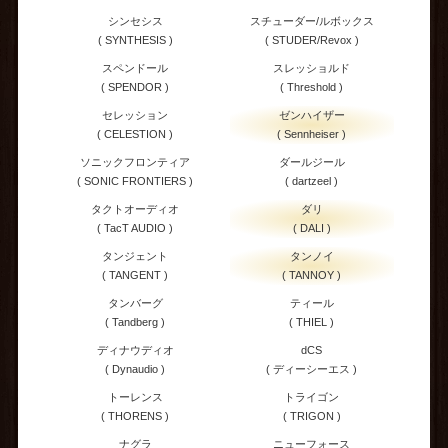
シンセシス
スチューダー/ルボックス
( SYNTHESIS )
( STUDER/Revox )
スペンドール
スレッショルド
( SPENDOR )
( Threshold )
セレッション
ゼンハイザー
( CELESTION )
( Sennheiser )
ソニックフロンティア
ダールジール
( SONIC FRONTIERS )
( dartzeel )
タクトオーディオ
ダリ
( TacT AUDIO )
( DALI )
タンジェント
タンノイ
( TANGENT )
( TANNOY )
タンバーグ
ティール
( Tandberg )
( THIEL )
ディナウディオ
dCS
( Dynaudio )
( ディーシーエス )
トーレンス
トライゴン
( THORENS )
( TRIGON )
ナグラ
ニューフォース