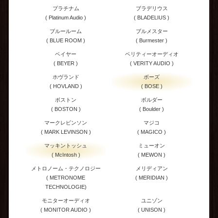
プラチナム
ブラデリウス
( Platinum Audio )
( BLADELIUS )
ブルールーム
ブルメスター
( BLUE ROOM )
( Burmester )
ベイヤー
ベリティーオーディオ
( BEYER )
( VERITY AUDIO )
ホヴランド
ボーズ
( HOVLAND )
( BOSE )
ボストン
ボルダー
( BOSTON )
( Boulder )
マークレビンソン
マジコ
( MARK LEVINSON )
( MAGICO )
マッキントッシュ
ミューオン
( McIntosh )
( MEWON )
メトロノーム・テクノロジー
メリディアン
( METRONOME
( MERIDIAN )
TECHNOLOGIE)
モニターオーディオ
ユニゾン
( MONITOR AUDIO )
( UNISON )