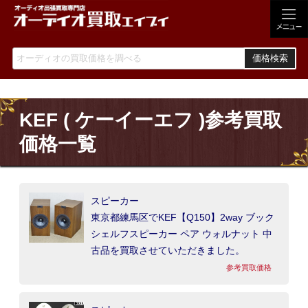
価格検索
KEF ( ケーイーエフ )参考買取
価格一覧
スピーカー
東京都練馬区でKEF【Q150】2way ブック
シェルフスピーカー ペア ウォルナット 中
古品を買取させていただきました。
参考買取価格