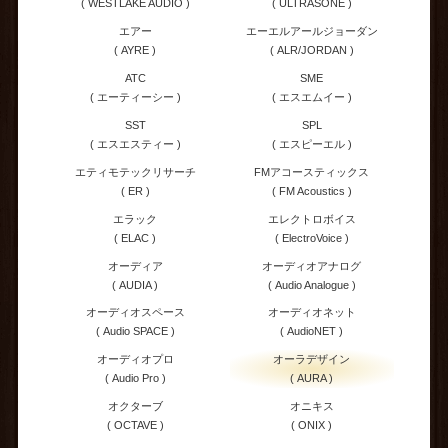
( WESTLAKE AUDIO )
( ULTRASONE )
エアー
エーエルアールジョーダン
( AYRE )
( ALR/JORDAN )
ATC
SME
( エーティーシー )
( エスエムイー )
SST
SPL
( エスエスティー )
( エスピーエル )
エティモテックリサーチ
FMアコースティックス
( ER )
( FM Acoustics )
エラック
エレクトロボイス
( ELAC )
( ElectroVoice )
オーディア
オーディオアナログ
( AUDIA )
( Audio Analogue )
オーディオスペース
オーディオネット
( Audio SPACE )
( AudioNET )
オーディオプロ
オーラデザイン
( Audio Pro )
( AURA )
オクターブ
オニキス
( OCTAVE )
( ONIX )