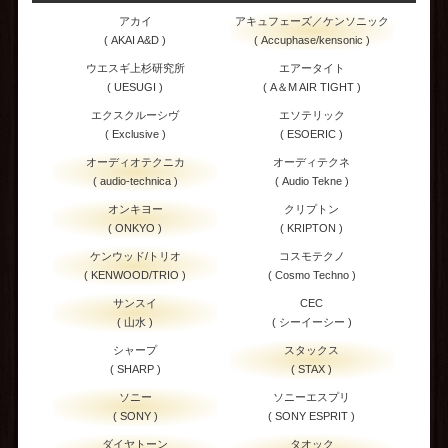
アカイ
アキュフェーズ／ケンソニック
( AKAI A&D )
( Accuphase/kensonic )
ウエスギ上杉研究所
エアータイト
( UESUGI )
( A＆M AIR TIGHT )
エクスクルーシヴ
エソテリック
( Exclusive )
( ESOERIC )
オーディオテクニカ
オーディテクネ
( audio-technica )
( Audio Tekne )
オンキヨー
クリプトン
( ONKYO )
( KRIPTON )
ケンウッド/トリオ
コスモテクノ
( KENWOOD/TRIO )
( Cosmo Techno )
サンスイ
CEC
( 山水 )
( シーイーシー )
シャープ
スタックス
( SHARP )
( STAX )
ソニー
ソニーエスプリ
( SONY )
( SONY ESPRIT )
ダイヤトーン
タオック