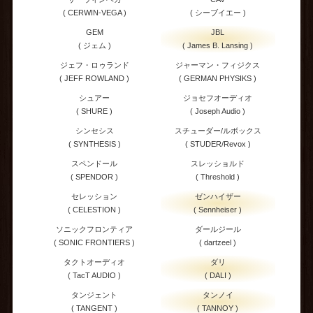
( CERWIN-VEGA )
( シーブイエー )
GEM
JBL
( ジェム )
( James B. Lansing )
ジェフ・ロゥランド
ジャーマン・フィジクス
( JEFF ROWLAND )
( GERMAN PHYSIKS )
シュアー
ジョセフオーディオ
( SHURE )
( Joseph Audio )
シンセシス
スチューダー/ルボックス
( SYNTHESIS )
( STUDER/Revox )
スペンドール
スレッショルド
( SPENDOR )
( Threshold )
セレッション
ゼンハイザー
( CELESTION )
( Sennheiser )
ソニックフロンティア
ダールジール
( SONIC FRONTIERS )
( dartzeel )
タクトオーディオ
ダリ
( TacT AUDIO )
( DALI )
タンジェント
タンノイ
( TANGENT )
( TANNOY )