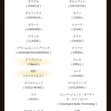
オラクル
オルトフォン
( ORACLE )
( ORTOFON )
オルフェウス
カイン
( ORPHEUS )
( CAYIN )
ガラード
クォード
( GARRARD )
( QUAD )
クラッセ
グラド
( CLASSE )
( GRADO )
グラハムエンジニアリング
クリーク
( GRAHAM ENGINEERING )
( CREEK )
クリプッシュ
クレル
( Klipsch )
( KRELL )
KEF
コード
( ケーイーエフ )
( CHORD )
ゴールドムンド
ゴールドリング
( GOLD MUND )
( GOLDRING )
コス
コンバージェント・オーディ
( KOSS )
オ・テクノロジー
( Convergent Audio Technology )
サーウィンベガ
CAV