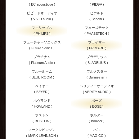
( BC acoustique )
( PIEGA )
ビビッドオーディオ
ビホルド
( VIVID audio )
( Behold )
フィリップス
フューズテック
( PHILIPS )
( PHASETECH )
フューチャーソニックス
プライマー
( Future Sonics )
( PRIMARE )
プラチナム
ブラデリウス
( Platinum Audio )
( BLADELIUS )
ブルールーム
ブルメスター
( BLUE ROOM )
( Burmester )
ベイヤー
ベリティーオーディオ
( BEYER )
( VERITY AUDIO )
ホヴランド
ボーズ
( HOVLAND )
( BOSE )
ボストン
ボルダー
( BOSTON )
( Boulder )
マークレビンソン
マジコ
( MARK LEVINSON )
( MAGICO )