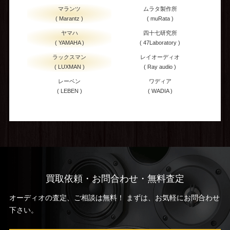
マランツ
ムラタ製作所
( Marantz )
( muRata )
ヤマハ
四十七研究所
( YAMAHA )
( 47Laboratory )
ラックスマン
レイオーディオ
( LUXMAN )
( Ray audio )
レーベン
ワディア
( LEBEN )
( WADIA )
買取依頼・お問合わせ・無料査定
オーディオの査定、ご相談は無料！ まずは、お気軽にお問合わせ
下さい。