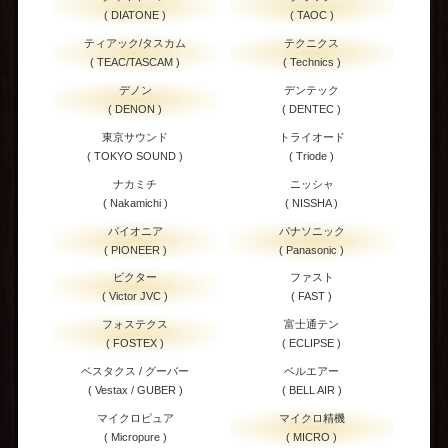
( DIATONE )
( TAOC )
ティアック/タスカム
テクニクス
( TEAC/TASCAM )
( Technics )
デノン
デンテック
( DENON )
( DENTEC )
東京サウンド
トライオード
( TOKYO SOUND )
( Triode )
ナカミチ
ニッシャ
( Nakamichi )
( NISSHA )
パイオニア
パナソニック
( PIONEER )
( Panasonic )
ビクター
ファスト
( Victor JVC )
( FAST )
フォステクス
富士通テン
( FOSTEX )
( ECLIPSE )
ベスタクス / グーバー
ベルエアー
( Vestax / GUBER )
( BELL AIR )
マイクロピュア
マイクロ精機
( Micropure )
( MICRO )