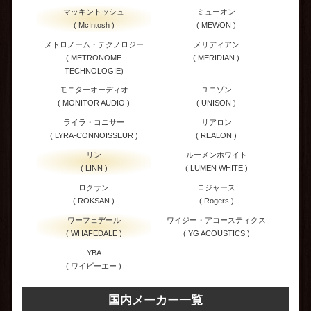
マッキントッシュ
ミューオン
( McIntosh )
( MEWON )
メトロノーム・テクノロジー
メリディアン
( METRONOME
( MERIDIAN )
TECHNOLOGIE)
モニターオーディオ
ユニゾン
( MONITOR AUDIO )
( UNISON )
ライラ・コニサー
リアロン
( LYRA-CONNOISSEUR )
( REALON )
リン
ルーメンホワイト
( LINN )
( LUMEN WHITE )
ロクサン
ロジャース
( ROKSAN )
( Rogers )
ワーフェデール
ワイジー・アコースティクス
( WHAFEDALE )
( YG ACOUSTICS )
YBA
( ワイビーエー )
国内メーカー一覧