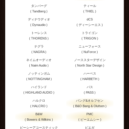
タンバーグ
ティール
( Tandberg )
( THIEL )
ディナウディオ
dCS
( Dynaudio )
( ディーシーエス )
トーレンス
トライゴン
( THORENS )
( TRIGON )
ナグラ
ニューフォース
( NAGRA )
( NuForce )
ネイムオーディオ
ノーススターデザイン
( Naim Audio )
( North Star Design )
ノッティンガム
ハーベス
( NOTTINGHAM )
( HARBETH )
ハイランド
パス
( HIGHLAND AUDIO )
( PASS )
ハルクロ
バング&オルフセン
( HALCRO )
( B&O Bang & Olufsen )
B&W
PMC
( Bowers & Wilkins )
( ピーエムシー )
ビーシーアコースティック
ピエガ