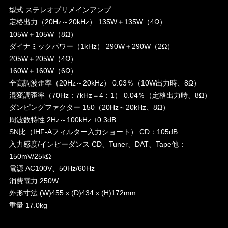
型式 ステレオプリメインアンプ
定格出力（20Hz～20kHz） 135W＋135W（4Ω）
105W＋105W（8Ω）
ダイナミックパワー（1kHz） 290W＋290W（2Ω）
205W＋205W（4Ω）
160W＋160W（6Ω）
全高調波歪率（20Hz～20kHz） 0.03％（10W出力時、8Ω）
混変調歪率（70Hz：7kHz＝4：1） 0.04％（定格出力時、8Ω）
ダンピングファクター 150（20Hz～20kHz、8Ω）
周波数特性 2Hz～100kHz +0.3dB
SN比（IHF-Aフィルター入力ショート） CD：105dB
入力感度/インピーダンス CD、Tuner、DAT、Tape他：
150mV/25kΩ
電源 AC100V、50Hz/60Hz
消費電力 250W
外形寸法 (W)455 x (D)434 x (H)172mm
重量 17.0kg