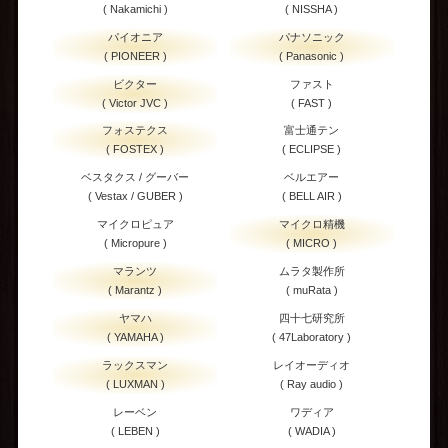
( Nakamichi )
( NISSHA )
パイオニア
パナソニック
( PIONEER )
( Panasonic )
ビクター
ファスト
( Victor JVC )
( FAST )
フォステクス
富士通テン
( FOSTEX )
( ECLIPSE )
ベスタクス / グーバー
ベルエアー
( Vestax / GUBER )
( BELL AIR )
マイクロピュア
マイクロ精機
( Micropure )
( MICRO )
マランツ
ムラタ製作所
( Marantz )
( muRata )
ヤマハ
四十七研究所
( YAMAHA )
( 47Laboratory )
ラックスマン
レイオーディオ
( LUXMAN )
( Ray audio )
レーベン
ワディア
( LEBEN )
( WADIA )