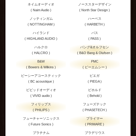
ネイムオーディオ
ノーススターデザイン
( Naim Audio )
( North Star Design )
ノッティンガム
ハーベス
( NOTTINGHAM )
( HARBETH )
ハイランド
パス
( HIGHLAND AUDIO )
( PASS )
ハルクロ
バング&オルフセン
( HALCRO )
( B&O Bang & Olufsen )
B&W
PMC
( Bowers & Wilkins )
( ピーエムシー )
ビーシーアコースティック
ピエガ
( BC acoustique )
( PIEGA )
ビビッドオーディオ
ビホルド
( VIVID audio )
( Behold )
フィリップス
フューズテック
( PHILIPS )
( PHASETECH )
フューチャーソニックス
プライマー
( Future Sonics )
( PRIMARE )
プラチナム
ブラデリウス