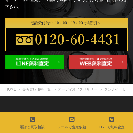
下さい。
HOME
参考買取価格一覧
オーディオアクセサリー
タンノイ【TRC-300】スピーカーケーブル 3m ペア
オーディオ 買取専門店エイブイ
電話で買取相談
メールで査定依頼
LINEで無料査定
買取対象のオーディオ