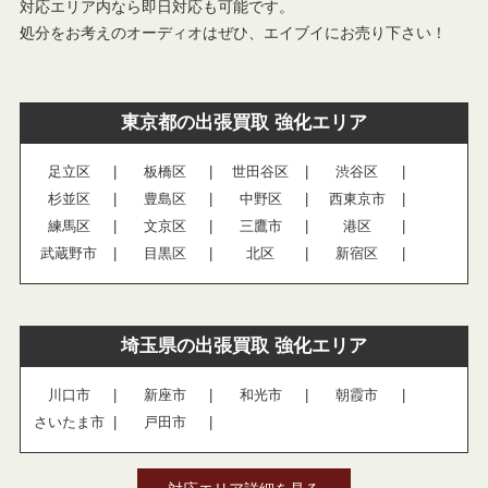
対応エリア内なら即日対応も可能です。
処分をお考えのオーディオはぜひ、エイブイにお売り下さい！
東京都の出張買取 強化エリア
足立区
板橋区
世田谷区
渋谷区
杉並区
豊島区
中野区
西東京市
練馬区
文京区
三鷹市
港区
武蔵野市
目黒区
北区
新宿区
埼玉県の出張買取 強化エリア
川口市
新座市
和光市
朝霞市
さいたま市
戸田市