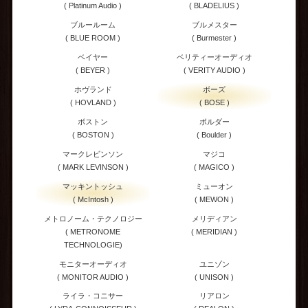
( Platinum Audio )
( BLADELIUS )
ブルールーム
ブルメスター
( BLUE ROOM )
( Burmester )
ベイヤー
ベリティーオーディオ
( BEYER )
( VERITY AUDIO )
ホヴランド
ボーズ
( HOVLAND )
( BOSE )
ボストン
ボルダー
( BOSTON )
( Boulder )
マークレビンソン
マジコ
( MARK LEVINSON )
( MAGICO )
マッキントッシュ
ミューオン
( McIntosh )
( MEWON )
メトロノーム・テクノロジー
メリディアン
( METRONOME
( MERIDIAN )
TECHNOLOGIE)
モニターオーディオ
ユニゾン
( MONITOR AUDIO )
( UNISON )
ライラ・コニサー
リアロン