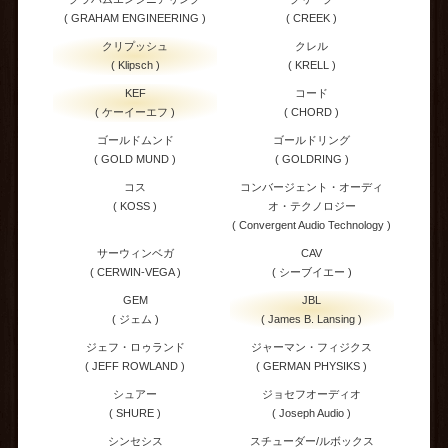
( GRAHAM ENGINEERING )
( CREEK )
クリプッシュ
クレル
( Klipsch )
( KRELL )
KEF
コード
( ケーイーエフ )
( CHORD )
ゴールドムンド
ゴールドリング
( GOLD MUND )
( GOLDRING )
コス
コンバージェント・オーディ
( KOSS )
オ・テクノロジー
( Convergent Audio Technology )
サーウィンベガ
CAV
( CERWIN-VEGA )
( シーブイエー )
GEM
JBL
( ジェム )
( James B. Lansing )
ジェフ・ロゥランド
ジャーマン・フィジクス
( JEFF ROWLAND )
( GERMAN PHYSIKS )
シュアー
ジョセフオーディオ
( SHURE )
( Joseph Audio )
シンセシス
スチューダー/ルボックス