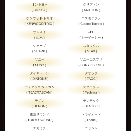
オンキヨー
クリプトン
( ONKYO )
( KRIPTON )
ケンウッド/トリオ
コスモテクノ
( KENWOOD/TRIO )
( Cosmo Techno )
サンスイ
CEC
( 山水 )
( シーイーシー )
シャープ
スタックス
( SHARP )
( STAX )
ソニー
ソニーエスプリ
( SONY )
( SONY ESPRIT )
ダイヤトーン
タオック
( DIATONE )
( TAOC )
ティアック/タスカム
テクニクス
( TEAC/TASCAM )
( Technics )
デノン
デンテック
( DENON )
( DENTEC )
東京サウンド
トライオード
( TOKYO SOUND )
( Triode )
ナカミチ
ニッシャ