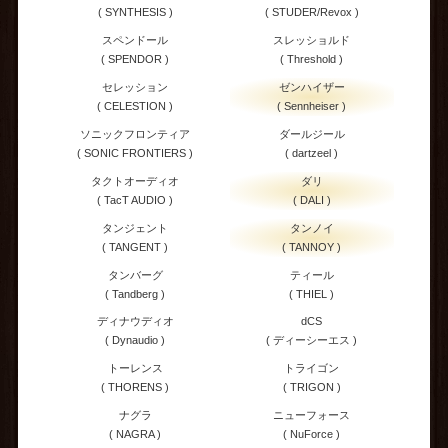
( SYNTHESIS )
( STUDER/Revox )
スペンドール
スレッショルド
( SPENDOR )
( Threshold )
セレッション
ゼンハイザー
( CELESTION )
( Sennheiser )
ソニックフロンティア
ダールジール
( SONIC FRONTIERS )
( dartzeel )
タクトオーディオ
ダリ
( TacT AUDIO )
( DALI )
タンジェント
タンノイ
( TANGENT )
( TANNOY )
タンバーグ
ティール
( Tandberg )
( THIEL )
ディナウディオ
dCS
( Dynaudio )
( ディーシーエス )
トーレンス
トライゴン
( THORENS )
( TRIGON )
ナグラ
ニューフォース
( NAGRA )
( NuForce )