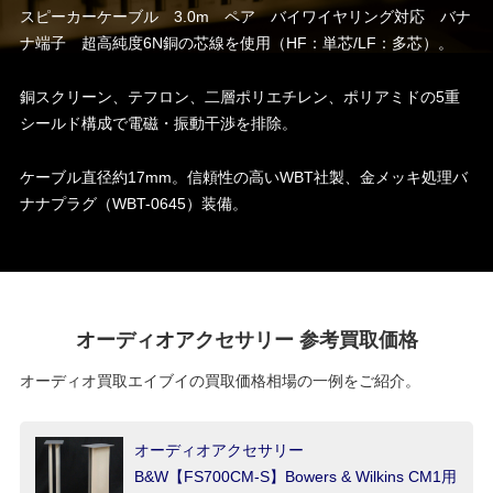
スピーカーケーブル 3.0m ペア バイワイヤリング対応 バナ
ナ端子 超高純度6N銅の芯線を使用（HF：単芯/LF：多芯）。
銅スクリーン、テフロン、二層ポリエチレン、ポリアミドの5重
シールド構成で電磁・振動干渉を排除。
ケーブル直径約17mm。信頼性の高いWBT社製、金メッキ処理バ
ナナプラグ（WBT-0645）装備。
オーディオアクセサリー 参考買取価格
オーディオ買取エイブイの買取価格相場の一例をご紹介。
オーディオアクセサリー
B&W【FS700CM-S】Bowers & Wilkins CM1用