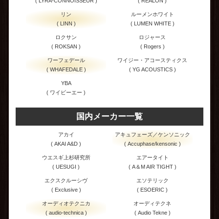
( LYRA-CONNOISSEUR )
( REALON )
リン
ルーメンホワイト
( LINN )
( LUMEN WHITE )
ロクサン
ロジャース
( ROKSAN )
( Rogers )
ワーフェデール
ワイジー・アコースティクス
( WHAFEDALE )
( YG ACOUSTICS )
YBA
( ワイビーエー )
国内メーカー一覧
アカイ
アキュフェーズ／ケンソニック
( AKAI A&D )
( Accuphase/kensonic )
ウエスギ上杉研究所
エアータイト
( UESUGI )
( A＆M AIR TIGHT )
エクスクルーシヴ
エソテリック
( Exclusive )
( ESOERIC )
オーディオテクニカ
オーディテクネ
( audio-technica )
( Audio Tekne )