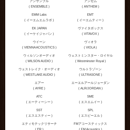
アンサンブル
アンセム
( ENSEMBLE )
( ANTHEM )
EMM Labs
EMT
( イーエムエムラボ )
( イーエムティー )
EK JAPAN
ヴァイタボックス
( イーケイジャパン )
( VITAVOX )
ウイーン
ヴィオラ
( VIENNA ACOUSTICS )
( VIOLA )
ウィルソンオーディオ
ウェストミンスター・ロイヤル
( WILSON AUDIO )
( Westminster Royal )
ウェストレイク・オーディオ
ウルトラゾーン
( WESTLAKE AUDIO )
( ULTRASONE )
エアー
エーエルアールジョーダン
( AYRE )
( ALR/JORDAN )
ATC
SME
( エーティーシー )
( エスエムイー )
SST
SPL
( エスエスティー )
( エスピーエル )
エティモテックリサーチ
FMアコースティックス
( ER )
( FM Acoustics )