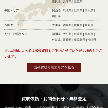
奈良県
兵庫県
三重県
中国エリア
岡山県
鳥取県
広島県
島根県
山口県
四国エリア
香川県
徳島県
愛媛県
高知県
九州・沖縄エリア
福岡県
大分県
宮崎県
熊本県
佐賀県
長崎県
鹿児島県
沖縄県
※お品物によっては出張買取をご案内させていただく場合もござ
います。
出張買取可能エリアを見る
買取依頼・お問合わせ・無料査定
オーディオの査定、ご相談は無料！ まずは、お気軽にお問合わせ