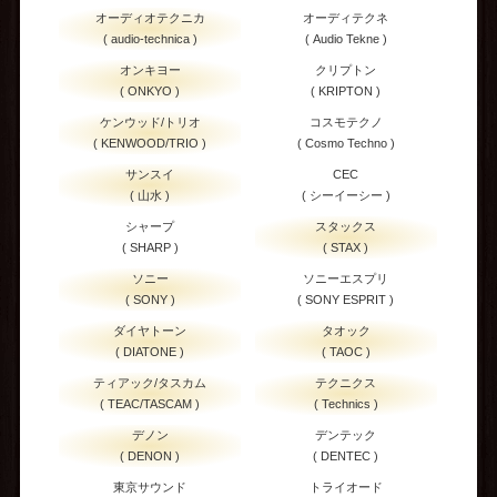
オーディオテクニカ
オーディテクネ
( audio-technica )
( Audio Tekne )
オンキヨー
クリプトン
( ONKYO )
( KRIPTON )
ケンウッド/トリオ
コスモテクノ
( KENWOOD/TRIO )
( Cosmo Techno )
サンスイ
CEC
( 山水 )
( シーイーシー )
シャープ
スタックス
( SHARP )
( STAX )
ソニー
ソニーエスプリ
( SONY )
( SONY ESPRIT )
ダイヤトーン
タオック
( DIATONE )
( TAOC )
ティアック/タスカム
テクニクス
( TEAC/TASCAM )
( Technics )
デノン
デンテック
( DENON )
( DENTEC )
東京サウンド
トライオード