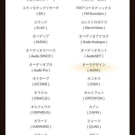
エティモテックリサーチ
FMアコースティックス
( ER )
( FM Acoustics )
エラック
エレクトロボイス
( ELAC )
( ElectroVoice )
オーディア
オーディオアナログ
( AUDIA )
( Audio Analogue )
オーディオスペース
オーディオネット
( Audio SPACE )
( AudioNET )
オーディオプロ
オーラデザイン
( Audio Pro )
( AURA )
オクターブ
オニキス
( OCTAVE )
( ONIX )
オラクル
オルトフォン
( ORACLE )
( ORTOFON )
オルフェウス
カイン
( ORPHEUS )
( CAYIN )
ガラード
クォード
( GARRARD )
( QUAD )