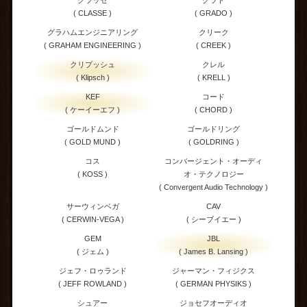
クラッセ
グラド
( CLASSE )
( GRADO )
グラハムエンジニアリング
クリーク
( GRAHAM ENGINEERING )
( CREEK )
クリプッシュ
クレル
( Klipsch )
( KRELL )
KEF
コード
( ケーイーエフ )
( CHORD )
ゴールドムンド
ゴールドリング
( GOLD MUND )
( GOLDRING )
コス
コンバージェント・オーディ
( KOSS )
オ・テクノロジー
( Convergent Audio Technology )
サーウィンベガ
CAV
( CERWIN-VEGA )
( シーブイエー )
GEM
JBL
( ジェム )
( James B. Lansing )
ジェフ・ロゥランド
ジャーマン・フィジクス
( JEFF ROWLAND )
( GERMAN PHYSIKS )
シュアー
ジョセフオーディオ