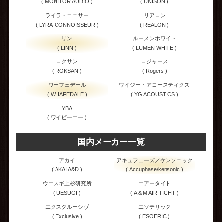
( MONITOR AUDIO )
( UNISON )
ライラ・コニサー
リアロン
( LYRA-CONNOISSEUR )
( REALON )
リン
ルーメンホワイト
( LINN )
( LUMEN WHITE )
ロクサン
ロジャース
( ROKSAN )
( Rogers )
ワーフェデール
ワイジー・アコースティクス
( WHAFEDALE )
( YG ACOUSTICS )
YBA
( ワイビーエー )
国内メーカー一覧
アカイ
アキュフェーズ／ケンソニック
( AKAI A&D )
( Accuphase/kensonic )
ウエスギ上杉研究所
エアータイト
( UESUGI )
( A＆M AIR TIGHT )
エクスクルーシヴ
エソテリック
( Exclusive )
( ESOERIC )