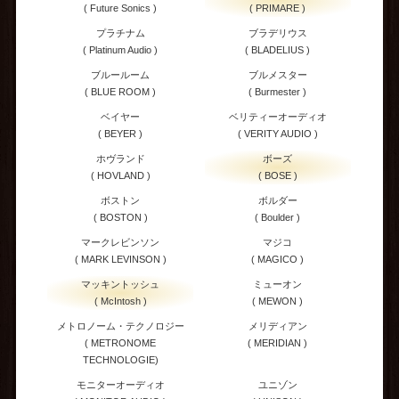
( Future Sonics )
( PRIMARE )
プラチナム
ブラデリウス
( Platinum Audio )
( BLADELIUS )
ブルールーム
ブルメスター
( BLUE ROOM )
( Burmester )
ベイヤー
ベリティーオーディオ
( BEYER )
( VERITY AUDIO )
ホヴランド
ボーズ
( HOVLAND )
( BOSE )
ボストン
ボルダー
( BOSTON )
( Boulder )
マークレビンソン
マジコ
( MARK LEVINSON )
( MAGICO )
マッキントッシュ
ミューオン
( McIntosh )
( MEWON )
メトロノーム・テクノロジー
メリディアン
( METRONOME
( MERIDIAN )
TECHNOLOGIE)
モニターオーディオ
ユニゾン