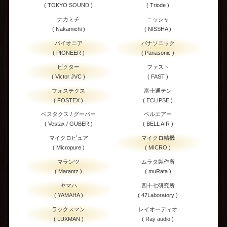
( TOKYO SOUND )
( Triode )
ナカミチ
ニッシャ
( Nakamichi )
( NISSHA )
パイオニア
パナソニック
( PIONEER )
( Panasonic )
ビクター
ファスト
( Victor JVC )
( FAST )
フォステクス
富士通テン
( FOSTEX )
( ECLIPSE )
ベスタクス / グーバー
ベルエアー
( Vestax / GUBER )
( BELL AIR )
マイクロピュア
マイクロ精機
( Micropure )
( MICRO )
マランツ
ムラタ製作所
( Marantz )
( muRata )
ヤマハ
四十七研究所
( YAMAHA )
( 47Laboratory )
ラックスマン
レイオーディオ
( LUXMAN )
( Ray audio )