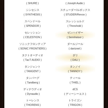
( SHURE )
( Joseph Audio )
シンセシス
スチューダー/ルボックス
( SYNTHESIS )
( STUDER/Revox )
スペンドール
スレッショルド
( SPENDOR )
( Threshold )
セレッション
ゼンハイザー
( CELESTION )
( Sennheiser )
ソニックフロンティア
ダールジール
( SONIC FRONTIERS )
( dartzeel )
タクトオーディオ
ダリ
( TacT AUDIO )
( DALI )
タンジェント
タンノイ
( TANGENT )
( TANNOY )
タンバーグ
ティール
( Tandberg )
( THIEL )
ディナウディオ
dCS
( Dynaudio )
( ディーシーエス )
トーレンス
トライゴン
( THORENS )
( TRIGON )