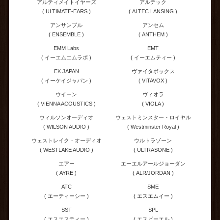
アルティメイトイヤーズ
アルテック
( ULTIMATE-EARS )
( ALTEC LANSING )
アンサンブル
アンセム
( ENSEMBLE )
( ANTHEM )
EMM Labs
EMT
( イーエムエムラボ )
( イーエムティー )
EK JAPAN
ヴァイタボックス
( イーケイジャパン )
( VITAVOX )
ウイーン
ヴィオラ
( VIENNA ACOUSTICS )
( VIOLA )
ウィルソンオーディオ
ウェストミンスター・ロイヤル
( WILSON AUDIO )
( Westminster Royal )
ウェストレイク・オーディオ
ウルトラゾーン
( WESTLAKE AUDIO )
( ULTRASONE )
エアー
エーエルアールジョーダン
( AYRE )
( ALR/JORDAN )
ATC
SME
( エーティーシー )
( エスエムイー )
SST
SPL
( エスエスティー )
( エスピーエル )