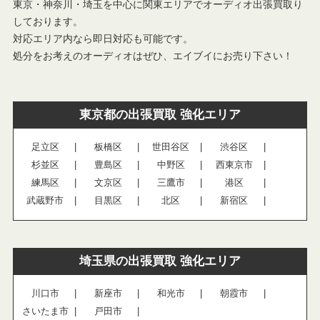
東京・神奈川・埼玉を中心に関東エリアでオーディオ出張買取り
しております。
対応エリア内なら即日対応も可能です。
処分をお考えのオーディオはぜひ、エイブイにお売り下さい！
東京都の出張買取 強化エリア
足立区
板橋区
世田谷区
渋谷区
杉並区
豊島区
中野区
西東京市
練馬区
文京区
三鷹市
港区
武蔵野市
目黒区
北区
新宿区
埼玉県の出張買取 強化エリア
川口市
新座市
和光市
朝霞市
さいたま市
戸田市