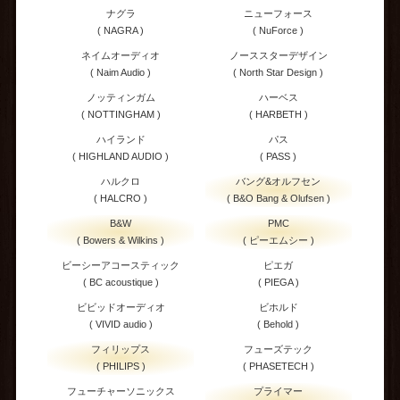
ナグラ
ニューフォース
( NAGRA )
( NuForce )
ネイムオーディオ
ノーススターデザイン
( Naim Audio )
( North Star Design )
ノッティンガム
ハーベス
( NOTTINGHAM )
( HARBETH )
ハイランド
パス
( HIGHLAND AUDIO )
( PASS )
ハルクロ
バング&オルフセン
( HALCRO )
( B&O Bang & Olufsen )
B&W
PMC
( Bowers & Wilkins )
( ピーエムシー )
ビーシーアコースティック
ピエガ
( BC acoustique )
( PIEGA )
ビビッドオーディオ
ビホルド
( VIVID audio )
( Behold )
フィリップス
フューズテック
( PHILIPS )
( PHASETECH )
フューチャーソニックス
プライマー