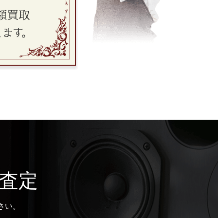
査定
さい。