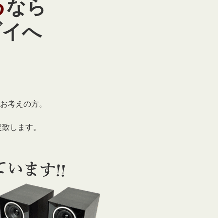
る
なら
ブイへ
お考えの方。
定致します。