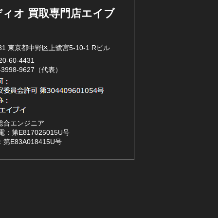
ディオ 買取専門店エイブ
031 東京都中野区上鷺宮5-10-1 Rビル
20-60-4431
3-3998-9627（代表）
総合エンジニア
：第E817025015U号
第E83A018415U号