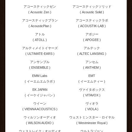
アコースティックゼン
アコースティックソリッド
( Acoustic Zen )
( Acoustic Solid )
アコースティックプラン
アコースティックラボ
( AcousticPlan )
( ACOUSTIK-LAB )
アトル
アポジー
( ATOLL )
( APOGEE )
アルティメイトイヤーズ
アルテック
( ULTIMATE-EARS )
( ALTEC LANSING )
アンサンブル
アンセム
( ENSEMBLE )
( ANTHEM )
EMM Labs
EMT
( イーエムエムラボ )
( イーエムティー )
EK JAPAN
ヴァイタボックス
( イーケイジャパン )
( VITAVOX )
ウイーン
ヴィオラ
( VIENNA ACOUSTICS )
( VIOLA )
ウィルソンオーディオ
ウェストミンスター・ロイヤル
( WILSON AUDIO )
( Westminster Royal )
ウェストレイク・オーディオ
ウルトラゾーン