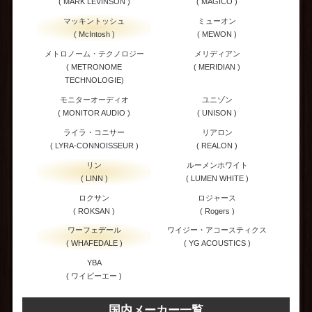
( MARK LEVINSON )
( MAGICO )
マッキントッシュ
ミューオン
( McIntosh )
( MEWON )
メトロノーム・テクノロジー
メリディアン
( METRONOME
( MERIDIAN )
TECHNOLOGIE)
モニターオーディオ
ユニゾン
( MONITOR AUDIO )
( UNISON )
ライラ・コニサー
リアロン
( LYRA-CONNOISSEUR )
( REALON )
リン
ルーメンホワイト
( LINN )
( LUMEN WHITE )
ロクサン
ロジャース
( ROKSAN )
( Rogers )
ワーフェデール
ワイジー・アコースティクス
( WHAFEDALE )
( YG ACOUSTICS )
YBA
( ワイビーエー )
国内メーカー一覧