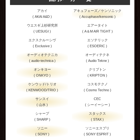
アカイ
アキュフェーズ／ケンソニック
( AKAI A&D )
( Accuphase/kensonic )
ウエスギ上杉研究所
エアータイト
( UESUGI )
( A＆M AIR TIGHT )
エクスクルーシヴ
エソテリック
( Exclusive )
( ESOERIC )
オーディオテクニカ
オーディテクネ
( audio-technica )
( Audio Tekne )
オンキヨー
クリプトン
( ONKYO )
( KRIPTON )
ケンウッド/トリオ
コスモテクノ
( KENWOOD/TRIO )
( Cosmo Techno )
サンスイ
CEC
( 山水 )
( シーイーシー )
シャープ
スタックス
( SHARP )
( STAX )
ソニー
ソニーエスプリ
( SONY )
( SONY ESPRIT )