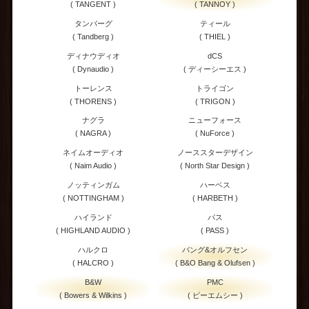
( TANGENT )
( TANNOY )
タンバーグ
ティール
( Tandberg )
( THIEL )
ディナウディオ
dCS
( Dynaudio )
( ディーシーエス )
トーレンス
トライゴン
( THORENS )
( TRIGON )
ナグラ
ニューフォース
( NAGRA )
( NuForce )
ネイムオーディオ
ノーススターデザイン
( Naim Audio )
( North Star Design )
ノッティンガム
ハーベス
( NOTTINGHAM )
( HARBETH )
ハイランド
パス
( HIGHLAND AUDIO )
( PASS )
ハルクロ
バング&オルフセン
( HALCRO )
( B&O Bang & Olufsen )
B&W
PMC
( Bowers & Wilkins )
( ピーエムシー )