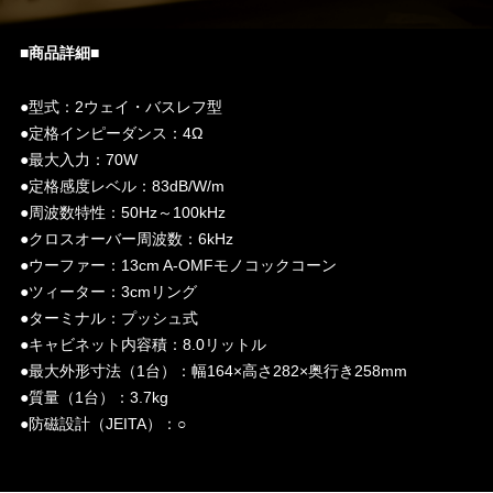
■商品詳細■
●型式：2ウェイ・バスレフ型
●定格インピーダンス：4Ω
●最大入力：70W
●定格感度レベル：83dB/W/m
●周波数特性：50Hz～100kHz
●クロスオーバー周波数：6kHz
●ウーファー：13cm A-OMFモノコックコーン
●ツィーター：3cmリング
●ターミナル：プッシュ式
●キャビネット内容積：8.0リットル
●最大外形寸法（1台）：幅164×高さ282×奥行き258mm
●質量（1台）：3.7kg
●防磁設計（JEITA）：○