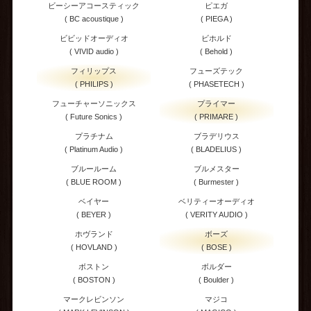
ビーシーアコースティック
ピエガ
( BC acoustique )
( PIEGA )
ビビッドオーディオ
ビホルド
( VIVID audio )
( Behold )
フィリップス
フューズテック
( PHILIPS )
( PHASETECH )
フューチャーソニックス
プライマー
( Future Sonics )
( PRIMARE )
プラチナム
ブラデリウス
( Platinum Audio )
( BLADELIUS )
ブルールーム
ブルメスター
( BLUE ROOM )
( Burmester )
ベイヤー
ベリティーオーディオ
( BEYER )
( VERITY AUDIO )
ホヴランド
ボーズ
( HOVLAND )
( BOSE )
ボストン
ボルダー
( BOSTON )
( Boulder )
マークレビンソン
マジコ