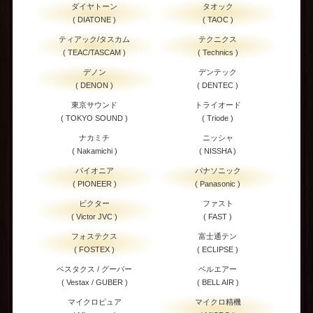
ダイヤトーン
タオック
( DIATONE )
( TAOC )
ティアック/タスカム
テクニクス
( TEAC/TASCAM )
( Technics )
デノン
デンテック
( DENON )
( DENTEC )
東京サウンド
トライオード
( TOKYO SOUND )
( Triode )
ナカミチ
ニッシャ
( Nakamichi )
( NISSHA )
パイオニア
パナソニック
( PIONEER )
( Panasonic )
ビクター
ファスト
( Victor JVC )
( FAST )
フォステクス
富士通テン
( FOSTEX )
( ECLIPSE )
ベスタクス / グーバー
ベルエアー
( Vestax / GUBER )
( BELL AIR )
マイクロピュア
マイクロ精機