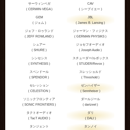
サーウィンベガ
CAV
( CERWIN-VEGA )
( シーブイエー )
GEM
JBL
( ジェム )
( James B. Lansing )
ジェフ・ロゥランド
ジャーマン・フィジクス
( JEFF ROWLAND )
( GERMAN PHYSIKS )
シュアー
ジョセフオーディオ
( SHURE )
( Joseph Audio )
シンセシス
スチューダー/ルボックス
( SYNTHESIS )
( STUDER/Revox )
スペンドール
スレッショルド
( SPENDOR )
( Threshold )
セレッション
ゼンハイザー
( CELESTION )
( Sennheiser )
ソニックフロンティア
ダールジール
( SONIC FRONTIERS )
( dartzeel )
タクトオーディオ
ダリ
( TacT AUDIO )
( DALI )
タンジェント
タンノイ