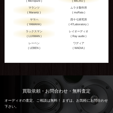
( Micropure )
( MICRO )
マランツ
ムラタ製作所
( Marantz )
( muRata )
ヤマハ
四十七研究所
( YAMAHA )
( 47Laboratory )
ラックスマン
レイオーディオ
( LUXMAN )
( Ray audio )
レーベン
ワディア
( LEBEN )
( WADIA )
買取依頼・お問合わせ・無料査定
オーディオの査定、ご相談は無料！ まずは、お気軽にお問合わせ
下さい。