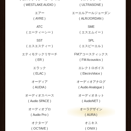
( WESTLAKE AUDIO )
( ULTRASONE )
エアー
エーエルアールジョーダン
( AYRE )
( ALR/JORDAN )
ATC
SME
( エーティーシー )
( エスエムイー )
SST
SPL
( エスエスティー )
( エスピーエル )
エティモテックリサーチ
FMアコースティックス
( ER )
( FM Acoustics )
エラック
エレクトロボイス
( ELAC )
( ElectroVoice )
オーディア
オーディオアナログ
( AUDIA )
( Audio Analogue )
オーディオスペース
オーディオネット
( Audio SPACE )
( AudioNET )
オーディオプロ
オーラデザイン
( Audio Pro )
( AURA )
オクターブ
オニキス
( OCTAVE )
( ONIX )