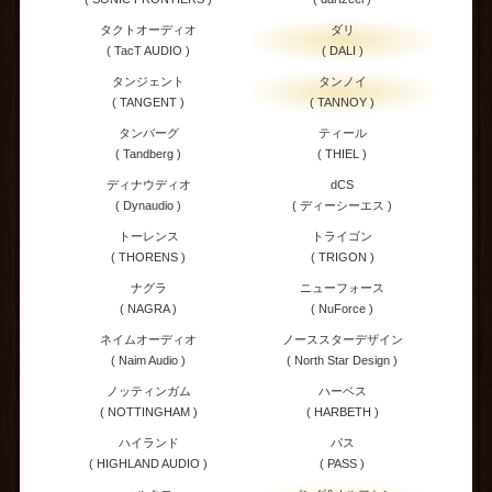
タクトオーディオ
ダリ
( TacT AUDIO )
( DALI )
タンジェント
タンノイ
( TANGENT )
( TANNOY )
タンバーグ
ティール
( Tandberg )
( THIEL )
ディナウディオ
dCS
( Dynaudio )
( ディーシーエス )
トーレンス
トライゴン
( THORENS )
( TRIGON )
ナグラ
ニューフォース
( NAGRA )
( NuForce )
ネイムオーディオ
ノーススターデザイン
( Naim Audio )
( North Star Design )
ノッティンガム
ハーベス
( NOTTINGHAM )
( HARBETH )
ハイランド
パス
( HIGHLAND AUDIO )
( PASS )