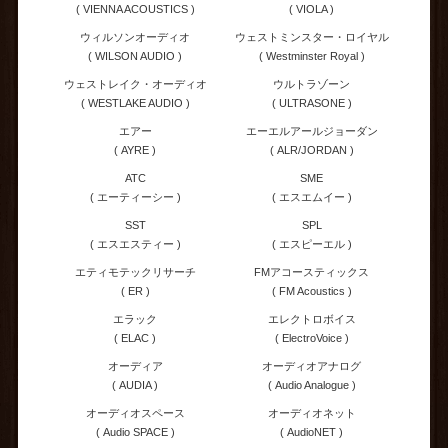
( VIENNA ACOUSTICS )
( VIOLA )
ウィルソンオーディオ
ウェストミンスター・ロイヤル
( WILSON AUDIO )
( Westminster Royal )
ウェストレイク・オーディオ
ウルトラゾーン
( WESTLAKE AUDIO )
( ULTRASONE )
エアー
エーエルアールジョーダン
( AYRE )
( ALR/JORDAN )
ATC
SME
( エーティーシー )
( エスエムイー )
SST
SPL
( エスエスティー )
( エスピーエル )
エティモテックリサーチ
FMアコースティックス
( ER )
( FM Acoustics )
エラック
エレクトロボイス
( ELAC )
( ElectroVoice )
オーディア
オーディオアナログ
( AUDIA )
( Audio Analogue )
オーディオスペース
オーディオネット
( Audio SPACE )
( AudioNET )