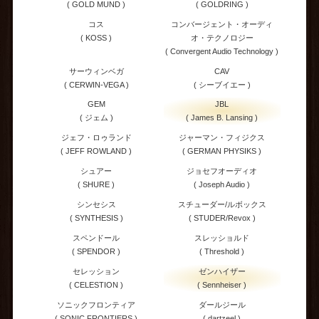
( GOLD MUND )
( GOLDRING )
コス
コンバージェント・オーディ
( KOSS )
オ・テクノロジー
( Convergent Audio Technology )
サーウィンベガ
CAV
( CERWIN-VEGA )
( シーブイエー )
GEM
JBL
( ジェム )
( James B. Lansing )
ジェフ・ロゥランド
ジャーマン・フィジクス
( JEFF ROWLAND )
( GERMAN PHYSIKS )
シュアー
ジョセフオーディオ
( SHURE )
( Joseph Audio )
シンセシス
スチューダー/ルボックス
( SYNTHESIS )
( STUDER/Revox )
スペンドール
スレッショルド
( SPENDOR )
( Threshold )
セレッション
ゼンハイザー
( CELESTION )
( Sennheiser )
ソニックフロンティア
ダールジール
( SONIC FRONTIERS )
( dartzeel )