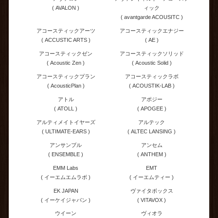
( AVALON )
ィック
( avantgarde ACOUSITC )
アコースティックアーツ
アコースティックエナジー
( ACCUSTIC ARTS )
( AE )
アコースティックゼン
アコースティックソリッド
( Acoustic Zen )
( Acoustic Solid )
アコースティックプラン
アコースティックラボ
( AcousticPlan )
( ACOUSTIK-LAB )
アトル
アポジー
( ATOLL )
( APOGEE )
アルティメイトイヤーズ
アルテック
( ULTIMATE-EARS )
( ALTEC LANSING )
アンサンブル
アンセム
( ENSEMBLE )
( ANTHEM )
EMM Labs
EMT
( イーエムエムラボ )
( イーエムティー )
EK JAPAN
ヴァイタボックス
( イーケイジャパン )
( VITAVOX )
ウイーン
ヴィオラ