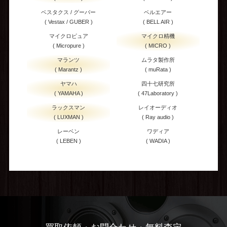
ベスタクス / グーバー
ベルエアー
( Vestax / GUBER )
( BELL AIR )
マイクロピュア
マイクロ精機
( Micropure )
( MICRO )
マランツ
ムラタ製作所
( Marantz )
( muRata )
ヤマハ
四十七研究所
( YAMAHA )
( 47Laboratory )
ラックスマン
レイオーディオ
( LUXMAN )
( Ray audio )
レーベン
ワディア
( LEBEN )
( WADIA )