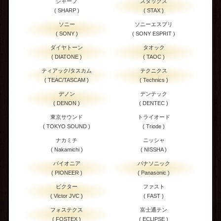
シャープ
スタックス
( SHARP )
( STAX )
ソニー
ソニーエスプリ
( SONY )
( SONY ESPRIT )
ダイヤトーン
タオック
( DIATONE )
( TAOC )
ティアック/タスカム
テクニクス
( TEAC/TASCAM )
( Technics )
デノン
デンテック
( DENON )
( DENTEC )
東京サウンド
トライオード
( TOKYO SOUND )
( Triode )
ナカミチ
ニッシャ
( Nakamichi )
( NISSHA )
パイオニア
パナソニック
( PIONEER )
( Panasonic )
ビクター
ファスト
( Victor JVC )
( FAST )
フォステクス
富士通テン
( FOSTEX )
( ECLIPSE )