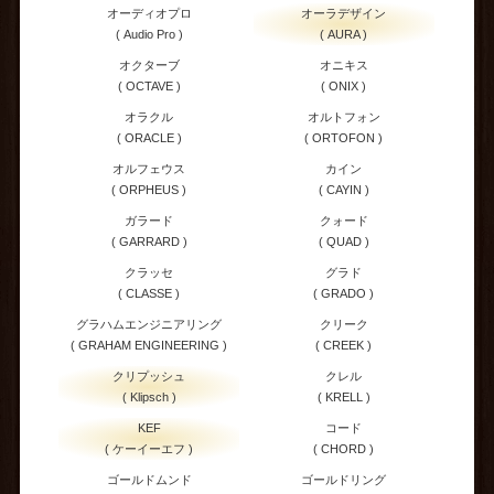
オーディオプロ
オーラデザイン
( Audio Pro )
( AURA )
オクターブ
オニキス
( OCTAVE )
( ONIX )
オラクル
オルトフォン
( ORACLE )
( ORTOFON )
オルフェウス
カイン
( ORPHEUS )
( CAYIN )
ガラード
クォード
( GARRARD )
( QUAD )
クラッセ
グラド
( CLASSE )
( GRADO )
グラハムエンジニアリング
クリーク
( GRAHAM ENGINEERING )
( CREEK )
クリプッシュ
クレル
( Klipsch )
( KRELL )
KEF
コード
( ケーイーエフ )
( CHORD )
ゴールドムンド
ゴールドリング