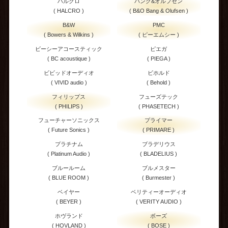
ハルクロ
バング&オルフセン
( HALCRO )
( B&O Bang & Olufsen )
B&W
PMC
( Bowers & Wilkins )
( ピーエムシー )
ビーシーアコースティック
ピエガ
( BC acoustique )
( PIEGA )
ビビッドオーディオ
ビホルド
( VIVID audio )
( Behold )
フィリップス
フューズテック
( PHILIPS )
( PHASETECH )
フューチャーソニックス
プライマー
( Future Sonics )
( PRIMARE )
プラチナム
ブラデリウス
( Platinum Audio )
( BLADELIUS )
ブルールーム
ブルメスター
( BLUE ROOM )
( Burmester )
ベイヤー
ベリティーオーディオ
( BEYER )
( VERITY AUDIO )
ホヴランド
ボーズ
( HOVLAND )
( BOSE )