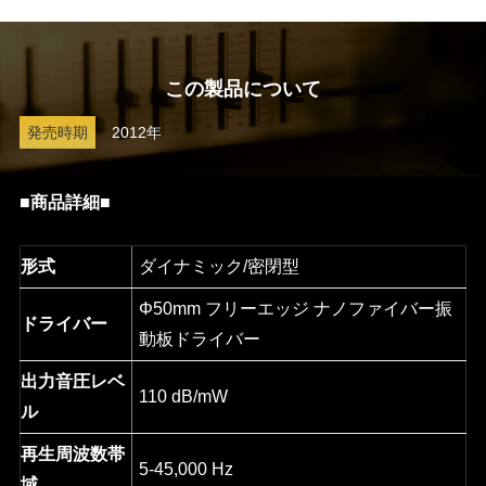
この製品について
発売時期
2012年
■商品詳細■
形式
ダイナミック/密閉型
Φ50mm フリーエッジ ナノファイバー振
ドライバー
動板ドライバー
出力音圧レベ
110 dB/mW
ル
再生周波数帯
5-45,000 Hz
域