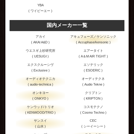
YBA
( ワイビーエー )
国内メーカー一覧
アカイ
アキュフェーズ／ケンソニック
( AKAI A&D )
( Accuphase/kensonic )
ウエスギ上杉研究所
エアータイト
( UESUGI )
( A＆M AIR TIGHT )
エクスクルーシヴ
エソテリック
( Exclusive )
( ESOERIC )
オーディオテクニカ
オーディテクネ
( audio-technica )
( Audio Tekne )
オンキヨー
クリプトン
( ONKYO )
( KRIPTON )
ケンウッド/トリオ
コスモテクノ
( KENWOOD/TRIO )
( Cosmo Techno )
サンスイ
CEC
( 山水 )
( シーイーシー )