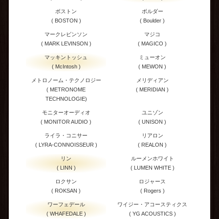
ボストン
ボルダー
( BOSTON )
( Boulder )
マークレビンソン
マジコ
( MARK LEVINSON )
( MAGICO )
マッキントッシュ
ミューオン
( McIntosh )
( MEWON )
メトロノーム・テクノロジー
メリディアン
( METRONOME
( MERIDIAN )
TECHNOLOGIE)
モニターオーディオ
ユニゾン
( MONITOR AUDIO )
( UNISON )
ライラ・コニサー
リアロン
( LYRA-CONNOISSEUR )
( REALON )
リン
ルーメンホワイト
( LINN )
( LUMEN WHITE )
ロクサン
ロジャース
( ROKSAN )
( Rogers )
ワーフェデール
ワイジー・アコースティクス
( WHAFEDALE )
( YG ACOUSTICS )