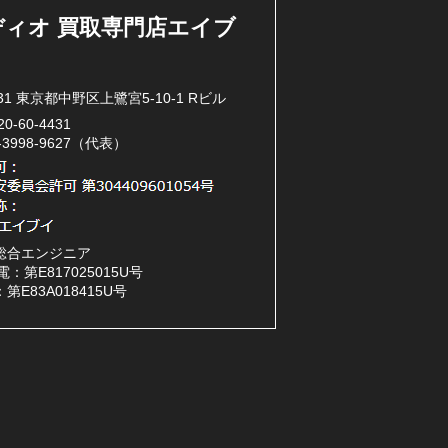
ディオ 買取専門店エイブ
031 東京都中野区上鷺宮5-10-1 Rビル
20-60-4431
3-3998-9627（代表）
総合エンジニア
：第E817025015U号
第E83A018415U号