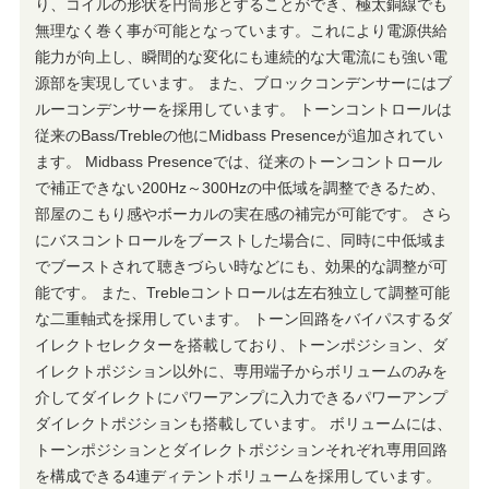
り、コイルの形状を円筒形とすることができ、極太銅線でも
無理なく巻く事が可能となっています。これにより電源供給
能力が向上し、瞬間的な変化にも連続的な大電流にも強い電
源部を実現しています。 また、ブロックコンデンサーにはブ
ルーコンデンサーを採用しています。 トーンコントロールは
従来のBass/Trebleの他にMidbass Presenceが追加されてい
ます。 Midbass Presenceでは、従来のトーンコントロール
で補正できない200Hz～300Hzの中低域を調整できるため、
部屋のこもり感やボーカルの実在感の補完が可能です。 さら
にバスコントロールをブーストした場合に、同時に中低域ま
でブーストされて聴きづらい時などにも、効果的な調整が可
能です。 また、Trebleコントロールは左右独立して調整可能
な二重軸式を採用しています。 トーン回路をバイパスするダ
イレクトセレクターを搭載しており、トーンポジション、ダ
イレクトポジション以外に、専用端子からボリュームのみを
介してダイレクトにパワーアンプに入力できるパワーアンプ
ダイレクトポジションも搭載しています。 ボリュームには、
トーンポジションとダイレクトポジションそれぞれ専用回路
を構成できる4連ディテントボリュームを採用しています。