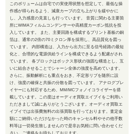
このボリュームは自宅での実使用状態を想定して、最低な操
作感が得られるよう、減衰カーブの立ち上がりを緩やかに
し、入力感度の見直しも行っています。 音質に関わる主要箇
所にWIMAフィルムコンデンサーや高精度カーボン抵抗を投
入しています。 また、主要回路を構成するプリント基板の銅
箔は、通常の2倍の70ミクロン厚を採用し、高品質化を図っ
ています。 内部構造は、入力から出力に至る信号経路の最短
化と、合理的な電源供給ラインを構成できるよう配慮がされ
ています。 各ブロックはボックス形状の強固な構造とし、互
いに結合させることでシャーシ全体の強度を高めています。
さらに、振動解析にも重点をおき、不定形リブを随所に設
け、強度の確保と共振の分散を図っています。 アナログプレ
イヤーにも対応するため、MM/MCフォノイコライザーを搭
載しています。この度はオーディオ買取エイブイをご利用い
ただきまして誠にありがとうございます。オーディオ買取エ
イブイでは出張費無料の出張買取を行っております。査定金
額にご納得いただけなかった時のキャンセル料やその他手数
料等は一切発生致しませんので是非お気軽に問い合わせくだ
さい。ご連絡をお待ちしております。