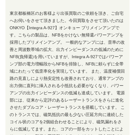
東京都板橋区のお客様より出張買取のご依頼を頂き、ご自宅
へお伺いをさせて頂きました。今回買取をさせて頂いたのは
ONKYO【Integra A-927】オンキョー プリメインアンプで
す。こちらの製品は、NFBをかけない無帰還パワーアンプを
採用したプリメインアンプ。 一般的なアンプには、歪率の改
善と周波数帯域の拡大、出力インピーダンスの低減のために
NFB(負帰還)を用いていますが、Integra A-927ではパワーア
ンプ部の電力増幅段からNFBを排除し、NFBに頼らずに全帯
域にわたって低歪率化を実現しています。 また、温度補償回
路の見直しにより熱安定性も改善されており、通常アンプの
出力側に直列に挿入される小抵抗も必要がなくなり、パワー
アンプの出力インピーダンスの低減も達成しています。 電源
部には、従来から定評のあるレーザートランスをさらに進化
させたダブルコア・レーザートランスを搭載しています。 こ
のトランスでは、磁気抵抗の最も少ない圧延方向に連続した
コイル状のコアを2個組合わせることにより、磁気漏れをさ
らに低減してます。また、コアの一部をカットしたことによ