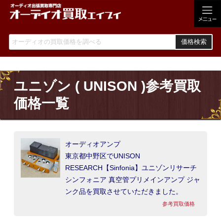
価格検索
ユニゾン ( UNISON )参考買取
価格一覧
オーディオアンプ
東京都中野区でUNISON
RESEARCH【Sinfonia】ユニゾンリサーチ
シンフォニア 真空管プリメインアンプ ジャ
ンク品を買取させていただきました。
参考買取価格