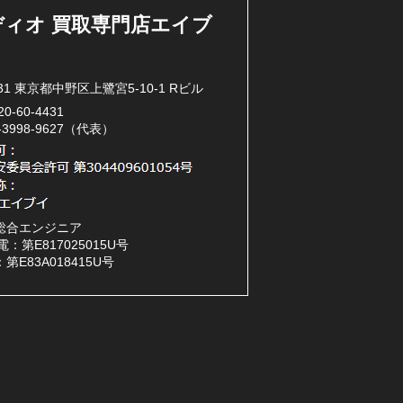
ディオ 買取専門店エイブ
031 東京都中野区上鷺宮5-10-1 Rビル
20-60-4431
3-3998-9627（代表）
総合エンジニア
：第E817025015U号
第E83A018415U号